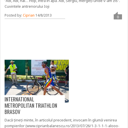
”Adi, Adi, hai… Hop, intră în apă. Adi, Sergiu, mergeți unde v-am zis”.
Cuvintele antrenorului Ioji
Posted by:
Ciprian
14/8/2013
0
INTERNATIONAL
METROPOLITAN TRIATHLON
BRASOV
Dacă țineți minte, în articolul precedent, invocam în glumă venirea
pompierilor (www.ciprianbalanescu.ro/2013/07/26/1-3-1-1-1-alooo-