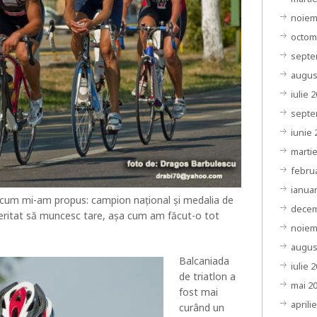
noiem
octom
septe
augus
iulie 
septe
iunie 
marti
febru
ianuar
t cum mi-am propus: campion național și medalia de
decem
meritat să muncesc tare, așa cum am făcut-o tot
noiem
augus
Balcaniada
iulie 
de triatlon a
mai 2
fost mai
aprili
curând un