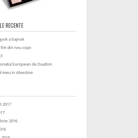
LE RECENTE
gyok a bajnok
 fim din nou copii
13
onatul European de Duatlon
ul meu in obiective
t 2017
017
brie 2016
2016
e 2016