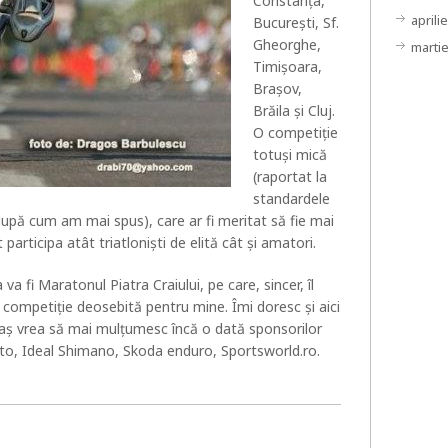
Constanţa,
aprili
Bucureşti, Sf.
Gheorghe,
marti
Timişoara,
Braşov,
Brăila şi Cluj.
O competiție
totuși mică
(raportat la
standardele
(după cum am mai spus), care ar fi meritat să fie mai
rticipa atât triatloniști de elită cât și amatori.
va fi Maratonul Piatra Craiului, pe care, sincer, îl
competiție deosebită pentru mine. Îmi doresc și aici
e aș vrea să mai mulțumesc încă o dată sponsorilor
to, Ideal Shimano, Skoda enduro, Sportsworld.ro.