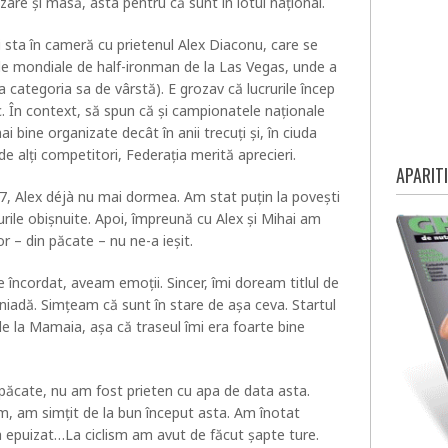
azare și masă, asta pentru că sunt în lotul național.
 sta în cameră cu prietenul Alex Diaconu, care se
le mondiale de half-ironman de la Las Vegas, unde a
 categoria sa de vârstă). E grozav că lucrurile încep
. În context, să spun că și campionatele naționale
 bine organizate decât în anii trecuți și, în ciuda
e alți competitori, Federația merită aprecieri.
APARITI
 7, Alex déjà nu mai dormea. Am stat puțin la povești
rile obișnuite. Apoi, împreună cu Alex și Mihai am
or – din păcate – nu ne-a ieșit.
te încordat, aveam emoții. Sincer, îmi doream titlul de
niadă. Simțeam că sunt în stare de așa ceva. Startul
l de la Mamaia, așa că traseul îmi era foarte bine
 păcate, nu am fost prieten cu apa de data asta.
, am simțit de la bun început asta. Am înotat
-a epuizat…La ciclism am avut de făcut șapte ture.