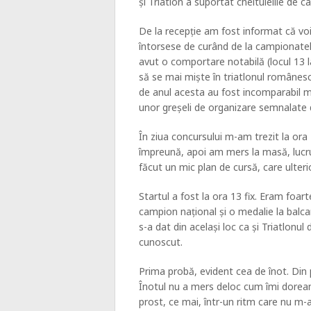
și Triatlon a suportat cheltuielile de c
De la recepție am fost informat că voi
întorsese de curând de la campionate
avut o comportare notabilă (locul 13 la
să se mai miște în triatlonul românesc
de anul acesta au fost incomparabil mai
unor greșeli de organizare semnalate d
În ziua concursului m-am trezit la ora
împreună, apoi am mers la masă, lucru
făcut un mic plan de cursă, care ulteri
Startul a fost la ora 13 fix. Eram foar
campion național și o medalie la balca
s-a dat din același loc ca și Triatlonu
cunoscut.
Prima probă, evident cea de înot. Din
Înotul nu a mers deloc cum îmi doream
prost, ce mai, într-un ritm care nu m