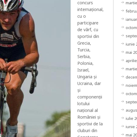
concurs
marti
internațional,
febru
cu o
ianuar
participare
octom
de vârf, cu
septe
sportivi din
Grecia,
iunie 
Turcia,
mai 2
Serbia,
aprili
Polonia,
marti
Israel,
Ungaria şi
decem
Ucraina, dar
noiem
şi
octom
componenţii
septe
lotului
augus
naţional al
României şi
iulie 
sportivi de la
iunie 
cluburi din
mai 2