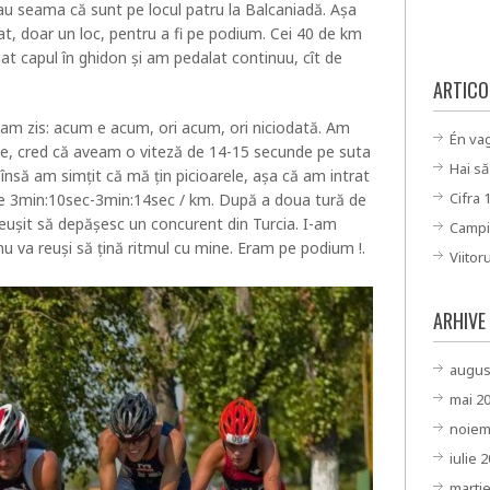
u seama că sunt pe locul patru la Balcaniadă. Așa
, doar un loc, pentru a fi pe podium. Cei 40 de km
at capul în ghidon și am pedalat continuu, cît de
ARTICO
am zis: acum e acum, ori acum, ori niciodată. Am
Én va
lete, cred că aveam o viteză de 14-15 secunde pe suta
Hai să
însă am simțit că mă țin picioarele, așa că am intrat
Cifra 
de 3min:10sec-3min:14sec / km. După a doua tură de
reușit să depășesc un concurent din Turcia. I-am
Campi
nu va reuși să țină ritmul cu mine. Eram pe podium !.
Viitor
ARHIVE
augus
mai 2
noiem
iulie 
marti