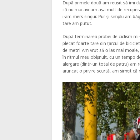
După primele două am reușit să îmi da
că nu mai aveam așa mult de recuperat
i-am mers singur. Pur și simplu am băg
tare am putut.
După terminarea probei de ciclism mi-
plecat foarte tare din țarcul de bicic
de metri. Am vrut să o las mai moale, 
în ritmul meu obișnuit, cu un tempo 
alergare (dintr-un total de patru) am 
aruncat o privire scurtă, am simțit că 