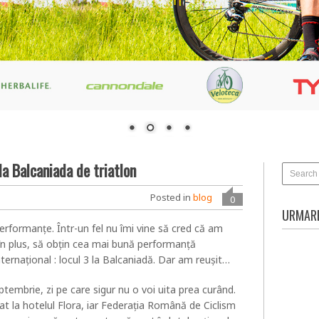
a Balcaniada de triatlon
Posted in
blog
0
URMARE
performanțe. Într-un fel nu îmi vine să cred că am
 în plus, să obțin cea mai bună performanță
ternațional : locul 3 la Balcaniadă. Dar am reușit…
ptembrie, zi pe care sigur nu o voi uita prea curând.
 la hotelul Flora, iar Federația Română de Ciclism