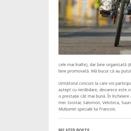
cele mai înalte), dar bine organizată 
bine promovată. Mă bucur că au putut pa
Următorul concurs la care voi participa 
aștept cu nerăbdare, deoarece este o 
o prestație cât mai bună. În încheier
mei: Isostar, Salomon, Veloteca, Suun
Mulțumiri speciale lui Francois.
RELATED POSTS