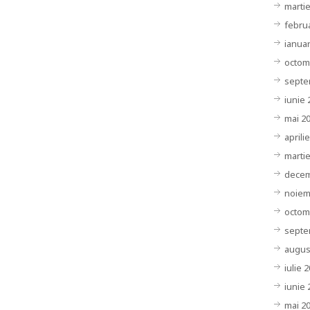
marti
febru
ianuar
octom
septe
iunie 
mai 2
aprili
marti
decem
noiem
octom
septe
augus
iulie 
iunie 
mai 2