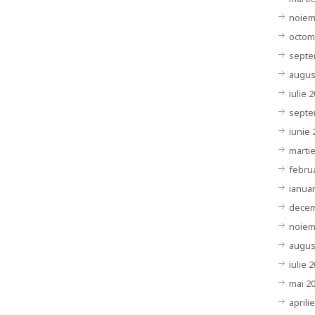
noiem
octom
septe
augus
iulie 
septe
iunie 
marti
febru
ianuar
decem
noiem
augus
iulie 
mai 2
aprili