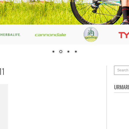
11
URMARE