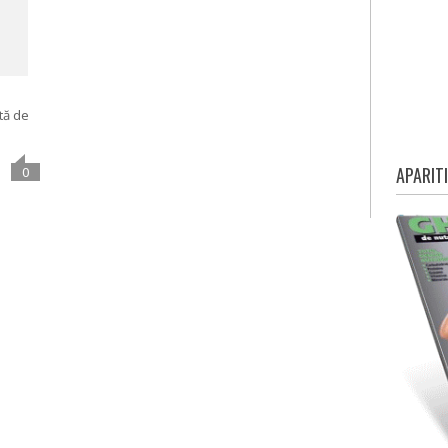
tă de
APARITI
0