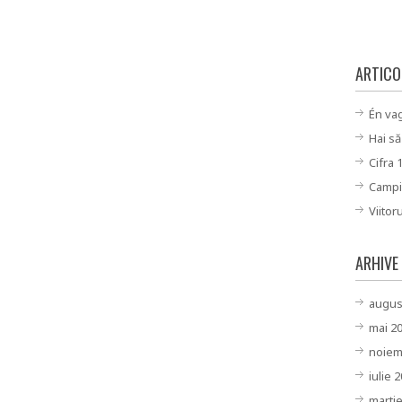
ARTICO
Én va
Hai să
Cifra 
Campi
Viitor
ARHIVE
augus
mai 2
noiem
iulie 
marti