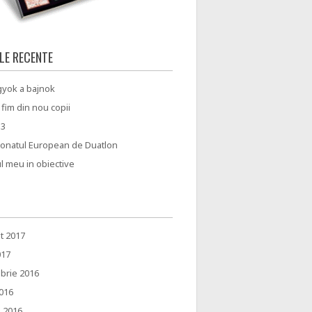
LE RECENTE
gyok a bajnok
 fim din nou copii
13
onatul European de Duatlon
ul meu in obiective
t 2017
017
brie 2016
2016
e 2016