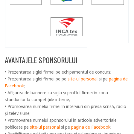
AVANTAJELE SPONSORULUI
• Prezentarea siglei firmei pe echipamentul de concurs;
• Prezentarea siglei firmei pe pe
site-ul personal
si pe
pagina de
Facebook
;
• Afișarea de bannere cu sigla și profilul firmei în zona
standurilor la competițiile interne;
• Promovarea numelui firmei în interviuri din presa scrisă, radio
și televiziune;
• Promovarea numelui sponsorului in articole advertoriale
poblicate pe
site-ul personal
si pe
pagina de Facebook
;
• Posibilitatea editarii unor postere și calendare cu imaginea